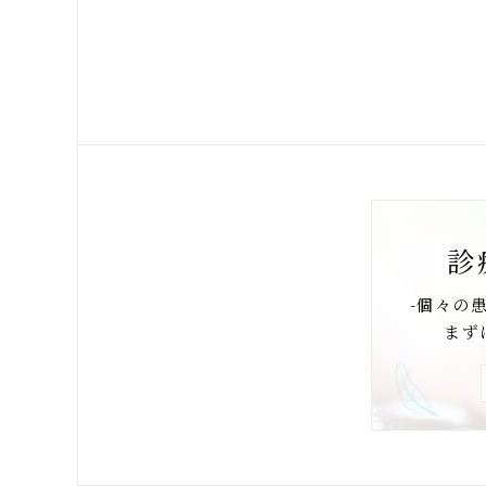
診
-個々の
まず