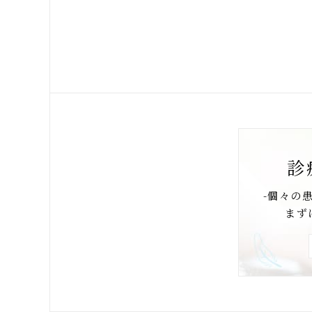
診
-個々の
まず