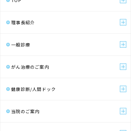
TOP
上に公表するものとします。
第5条（個人情報の第三者提供）
理事長紹介
1.当社は、次に掲げる場合を除いて、あらか
じめユーザーの同意を得ることなく、第三
一般診療
者に個人情報を提供することはありませ
ん。ただし、個人情報保護法その他の法令
で認められる場合を除きます。
がん治療のご案内
1.人の生命、身体または財産の保護のた
めに必要がある場合であって、本人の
健康診断/人間ドック
同意を得ることが困難であるとき
2.公衆衛生の向上または児童の健全な育
成の推進のために特に必要がある場合
当院のご案内
であって、本人の同意を得ることが困
難であるとき
3.国の機関もしくは地方公共団体または