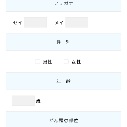
フリガナ
セイ
メイ
性 別
男性
女性
年 齢
歳
がん罹患部位