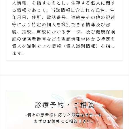
人情報」を指すものとし、生存する個人に関す
る情報であって、当該情報に含まれる氏名、生
年月日、住所、電話番号、連絡先その他の記述
等により特定の個人を識別できる情報及び容
貌、指紋、声紋にかかるデータ、及び健康保険
証の保険者番号などの当該情報単体から特定の
個人を識別できる情報（個人識別情報）を指し
ます。
第2条（個人情報の収集方法）
当院は、ユーザーが利用登録をする際に氏名、
生年月日、住所、電話番号、メールアドレス、
銀行口座番号、クレジットカード番号、運転免
許証番号などの個人情報をお尋ねすることがあ
診療予約・ご相談
ります。また、ユーザーと提携先などとの間で
なされたユーザーの個人情報を含む取引記録や
-個々の患者様に応じた最適なサポート-
決済に関する情報を、当社の提携先（情報提供
まずはお気軽にご相談下さい。
元、広告主、広告配信先などを含みます。以