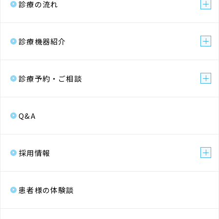
診療の流れ
その委託を受けた者が法令の定める事
務を遂行することに対して協力する必
要がある場合であって、本人の同意を
診療機器紹介
得ることにより当該事務の遂行に支障
を及ぼすおそれがあるとき
4.予め次の事項を告知あるいは公表し、
診療予約・ご相談
かつ当社が個人情報保護委員会に届出
をしたとき
Q&A
(1)利用目的に第三者への提供を含
むこと
(2)第三者に提供されるデータの項
採用情報
目
(3)第三者への提供の手段または方
法
(4)本人の求めに応じて個人情報の
患者様の体験談
第三者への提供を停止すること
(5)本人の求めを受け付ける方法