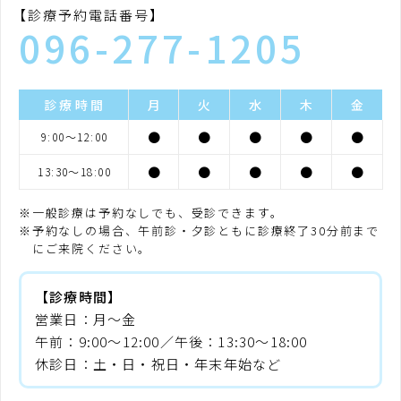
【診療予約電話番号】
096-277-1205
診療時間
月
火
水
木
金
●
●
●
●
●
9:00〜12:00
●
●
●
●
●
13:30〜18:00
一般診療は予約なしでも、受診できます。
予約なしの場合、午前診・夕診ともに診療終了30分前まで
にご来院ください。
【診療時間】
営業日
月〜金
午前
9:00〜12:00
午後
13:30〜18:00
休診日
土・日・祝日・年末年始など