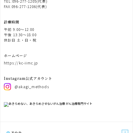
TEL:096-277-1205(代表)
当な目的でサービスを利用しようとするユ
FAX:096-277-1206(代表)
ーザーの特定をし、ご利用をお断りするた
め
診療時間
6.ユーザーにご自身の登録情報の閲覧や変
午前 9:00〜12:00
更、削除、ご利用状況の閲覧を行っていた
午後 13:30〜18:00
だくため
休診日 土・日・祝
7.有料サービスにおいて、ユーザーに利用料
金を請求するため
ホームページ
8.上記の利用目的に付随する目的
https://kc-iimc.jp
第4条（利用目的の変更）
Instagram公式アカウント
@akagi_methods
1.当院は、利用目的が変更前と関連性を有す
ると合理的に認められる場合に限り、個人
情報の利用目的を変更するものとします。
2.利用目的の変更を行った場合には、変更後
の目的について、当社所定の方法により、
ユーザーに通知し、または本ウェブサイト