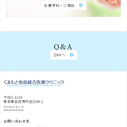
診療予約・ご相談
下、｢提携先｣といいます。）などから収集する
ことがあります。
第3条（個人情報を収集・利用する目的）
当院が個人情報を収集・利用する目的は、以下
Q&A
のとおりです。
Q&Aへ
1.当院サービスの提供・運営のため
2.ユーザーからのお問い合わせに回答するた
め（本人確認を行うことを含む）
3.ユーザーが利用中のサービスの新機能、更
新情報、キャンペーン等及び当社が提供す
る他のサービスの案内のメールを送付する
〒861-1114
ため
熊本県合志市竹迫2249-2
アクセスマップ
4.メンテナンス、重要なお知らせなど必要に
応じたご連絡のため
お問い合わせ先
5.利用規約に違反したユーザーや、不正・不