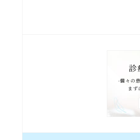
診
-個々の
まず