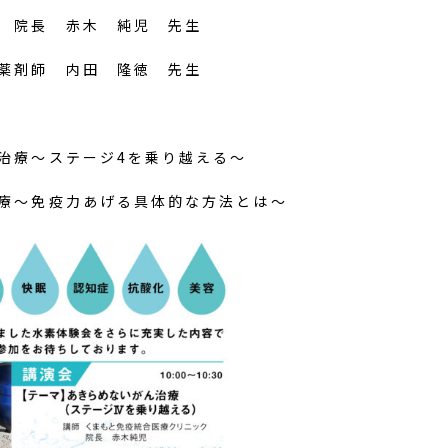
 院長 赤木 純児 先生
薬剤師 内田 隆徳 先生
治療～ステージ4を乗り越える～
～免疫力あげる具体的な方法とは～