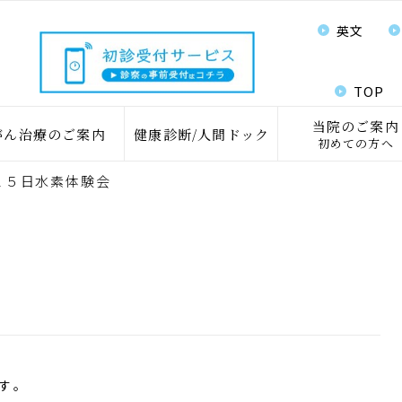
英文
TOP
当院のご案内
がん治療のご案内
健康診断/人間ドック
初めての方へ
２５日水素体験会
ます。