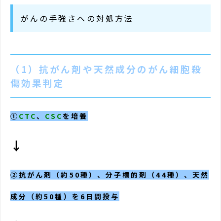
がんの手強さへの対処方法
（1）抗がん剤や天然成分のがん細胞殺
傷効果判定
①
CTC
、
CSC
を培養
↓
②抗がん剤（約50種）、分子標的剤（44種）、天然
成分（約50種）を6日間投与