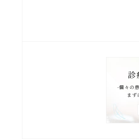
診
-個々の
まず